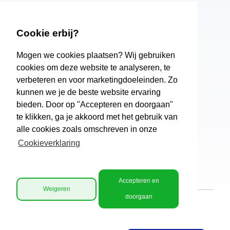
Dalton
Ondersteuning
Cookie erbij?
Aanmelden
Mogen we cookies plaatsen? Wij gebruiken
cookies om deze website te analyseren, te
verbeteren en voor marketingdoeleinden. Zo
Woldendorp
kunnen we je de beste website ervaring
Over ons
bieden. Door op "Accepteren en doorgaan"
te klikken, ga je akkoord met het gebruik van
Schoolkosten
alle cookies zoals omschreven in onze
Vakantie
Cookieverklaring
Nieuws
Accepteren en
Weigeren
doorgaan
RSIN/ fiscaal nummer: 0025.47.375
|
Privacy
|
Disclaimer