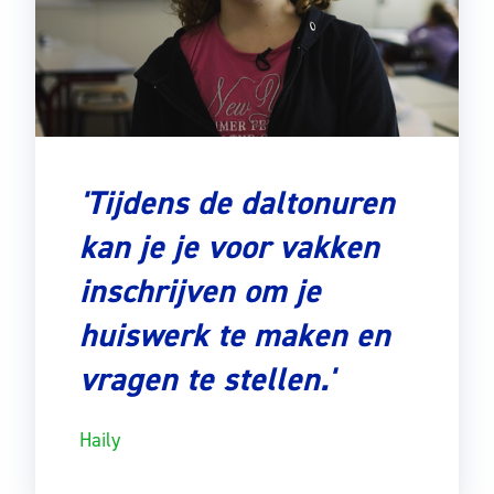
'Tijdens de daltonuren
kan je je voor vakken
inschrijven om je
huiswerk te maken en
vragen te stellen.'
Haily